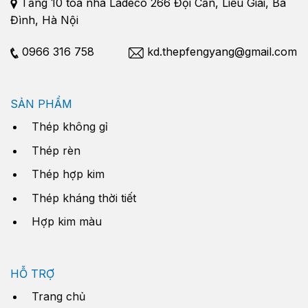
Tầng 10 tòa nhà Ladeco 266 Đội Cấn, Liễu Giai, Ba
Đình, Hà Nội
0966 316 758
kd.thepfengyang@gmail.com
SẢN PHẨM
Thép không gỉ
Thép rèn
Thép hợp kim
Thép kháng thời tiết
Hợp kim màu
HỖ TRỢ
Trang chủ