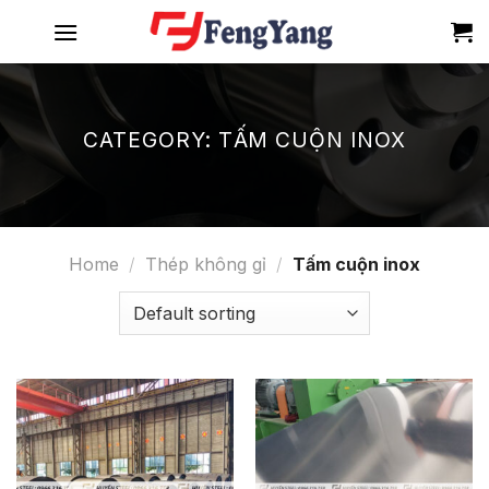
Skip
to
content
CATEGORY:
TẤM CUỘN INOX
Home
/
Thép không gỉ
/
Tấm cuộn inox