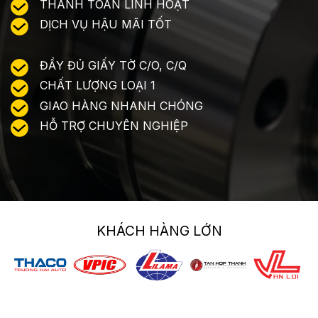
THANH TOÁN LINH HOẠT
DỊCH VỤ HẬU MÃI TỐT
ĐẦY ĐỦ GIẤY TỜ C/O, C/Q
CHẤT LƯỢNG LOẠI 1
GIAO HÀNG NHANH CHÓNG
HỖ TRỢ CHUYÊN NGHIỆP
KHÁCH HÀNG LỚN