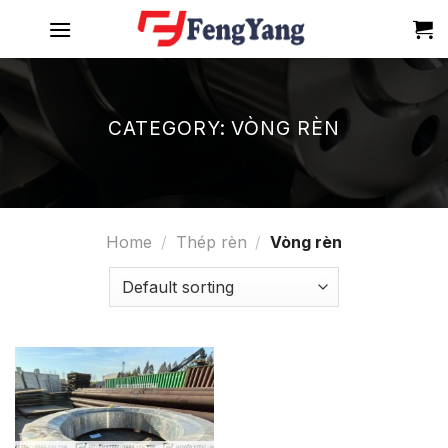
Skip
to
content
CATEGORY:
VÒNG RÈN
Home
/
Thép rèn
/
Vòng rèn