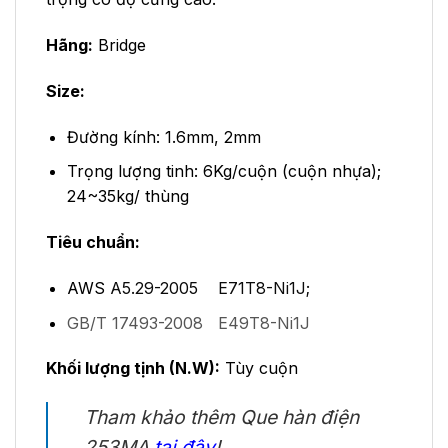
Hãng:
Bridge
Size:
Đường kính: 1.6mm, 2mm
Trọng lượng tinh: 6Kg/cuộn (cuộn nhựa);
24~35kg/ thùng
Tiêu chuẩn:
AWS
A5.29-2005 E71T8-Ni1J;
GB/T 17493-2008 E49
T8-Ni1J
Khối lượng tịnh (N.W):
Tùy cuộn
Tham khảo thêm Que hàn điện
253MA
tại đây
!