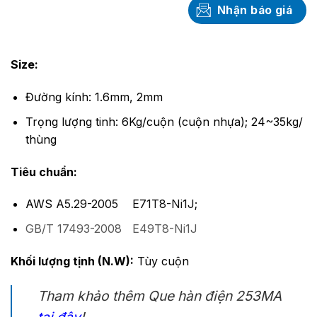
Nhận báo giá
Size:
Đường kính: 1.6mm, 2mm
Trọng lượng tinh: 6Kg/cuộn (cuộn nhựa); 24~35kg/
thùng
Tiêu chuẩn:
AWS
A5.29-2005 E71T8-Ni1J;
GB/T 17493-2008 E49
T8-Ni1J
Khối lượng tịnh (N.W):
Tùy cuộn
Tham khảo thêm Que hàn điện 253MA
tại đây
!