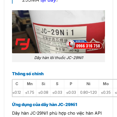
Dây hàn lõi thuốc JC-29Ni1
Thông số chính
C
Mn
Si
S
P
Ni
Mo
≤0.12
≤1.75
≤0.08
≤0.03
≤0.03
0.80~1.20
≤0.35
≤
Ứng dụng của dây hàn JC-29Ni1
Dây hàn JC-29Ni1 phù hợp cho việc hàn API