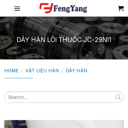
Skip
to
content
DÂY HÀN LÕI THUỐC JC-29NI1
HOME
/
VẬT LIỆU HÀN
/
DÂY HÀN
Search
for: