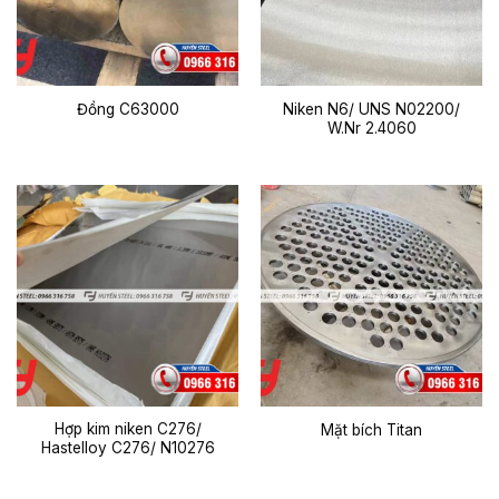
Niken N6/ UNS N02200/
Đồng C63000
W.Nr 2.4060
Hợp kim niken C276/
Mặt bích Titan
Hastelloy C276/ N10276