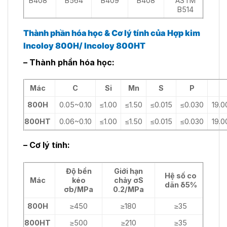
B408
B564
B409
B408
ASTM
B514
Thành phần hóa học & Cơ lý tính của
Hợp kim
Incoloy 800H/ Incoloy 800HT
– Thành phần hóa học:
Mác
C
Si
Mn
S
P
800H
0.05~0.10
≤1.00
≤1.50
≤0.015
≤0.030
19.0
800HT
0.06~0.10
≤1.00
≤1.50
≤0.015
≤0.030
19.0
– Cơ lý tính:
Độ bền
Giới hạn
Hệ số co
Mác
kéo
chảy σS
dãn δ5%
σb/MPa
0.2/MPa
800H
≥450
≥180
≥35
800HT
≥500
≥210
≥35