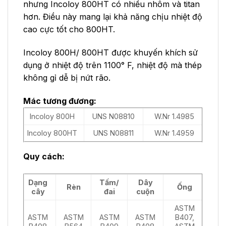
nhưng Incoloy 800HT có nhiều nhôm và titan
hơn. Điều này mang lại khả năng chịu nhiệt độ
cao cực tốt cho 800HT.
Incoloy 800H/ 800HT được khuyến khích sử
dụng ở nhiệt độ trên 1100° F, nhiệt độ mà thép
không gỉ dễ bị nứt rão.
Mác tương đương:
Incoloy 800H
UNS N08810
W.Nr 1.4985
Incoloy 800HT
UNS N08811
W.Nr 1.4959
Quy cách:
Dạng
Tấm/
Dây
Rèn
Ống
cây
đai
cuộn
ASTM
ASTM
ASTM
ASTM
ASTM
B407,