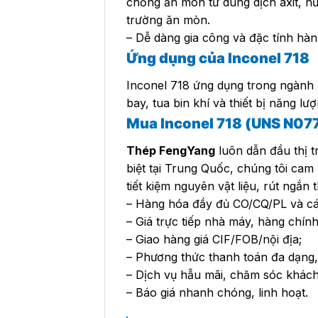
chống ăn mòn từ dung dịch axit, nư
trường ăn mòn.
– Dễ dàng gia công và đặc tính hàn 
Ứng dụng của Inconel 718
Inconel 718 ứng dụng trong ngành 
bay, tua bin khí và thiết bị năng lư
Mua Inconel 718 (UNS N07
Thép FengYang
luôn dẫn đầu thị t
biệt tại Trung Quốc, chúng tôi cam
tiết kiệm nguyên vật liệu, rút ngắn
– Hàng hóa đầy đủ CO/CQ/PL và các
– Giá trực tiếp nhà máy, hàng chính 
– Giao hàng giá CIF/FOB/nội địa;
– Phương thức thanh toán đa dạng,
– Dịch vụ hẫu mãi, chăm sóc khách
– Báo giá nhanh chóng, linh hoạt.