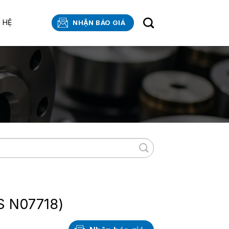
N HỆ
NHẬN BÁO GIÁ
S N07718)