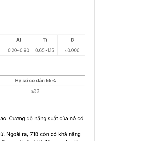
Al
Ti
B
0.20~0.80
0.65~1.15
≤0.006
Hệ số co dãn δ5%
≥30
 cao. Cường độ năng suất của nó có
ử. Ngoài ra, 718 còn có khả năng