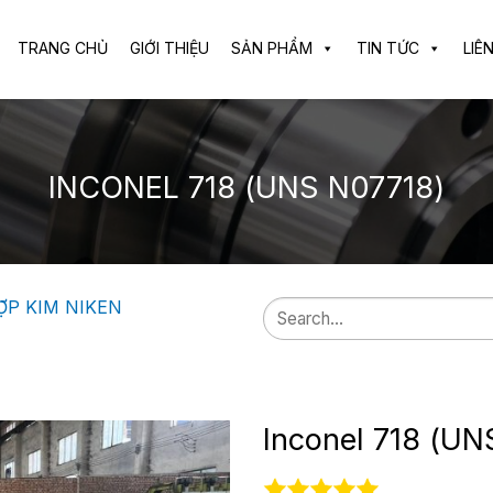
TRANG CHỦ
GIỚI THIỆU
SẢN PHẨM
TIN TỨC
LIÊ
INCONEL 718 (UNS N07718)
ỢP KIM NIKEN
Search
for:
Inconel 718 (UN