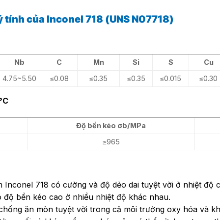
ý tính của Inconel 718 (UNS N07718)
Nb
C
Mn
Si
S
Cu
4.75~5.50
≤0.08
≤0.35
≤0.35
≤0.015
≤0.30
0°C
Độ bền kéo σb/MPa
≥965
 Inconel 718 có cường và độ dẻo dai tuyệt vời ở nhiệt độ
ó độ bền kéo cao ở nhiều nhiệt độ khác nhau.
hống ăn mòn tuyệt vời trong cả môi trường oxy hóa và kh