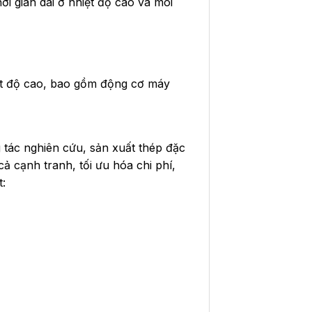
i gian dài ở nhiệt độ cao và môi
iệt độ cao, bao gồm động cơ máy
g tác nghiên cứu, sản xuất thép đặc
ả cạnh tranh, tối ưu hóa chi phí,
t: