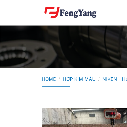
Skip
to
content
HOME
/
HỢP KIM MÀU
/
NIKEN - H