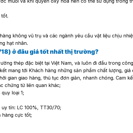
ớc muối và khí quyển oxy hóa nên có thể sử dụng trong thờ
tốt.
hàng không vũ trụ và các ngành yêu cầu vật liệu chịu nh
ợng hạt nhân.
718)
ở đâu giá tốt nhất thị trường?
rường thép đặc biệt tại Việt Nam, và luôn đi đầu trong côn
 kết mang tới Khách hàng những sản phẩm chất lượng, giá c
 thời gian giao hàng, thủ tục đơn giản, nhanh chóng. Cam kế
 chứng từ liên quan khác;
quy loại 1;
 uy tín: LC 100%, TT30/70;
 hàng cực tốt;