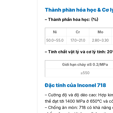
Thành phần hóa học & Cơ l
– Thành phần hóa học: (%)
Ni
Cr
Mo
50.0~55.0
17.0~21.0
2.80~3.30
– Tính chất vật lý và cơ lý tính: 2
Giới hạn chảy σS 0.2/MPa
≥550
Đặc tính của
Inconel 718
– Cường độ và độ dẻo cao: Hợp kim
thể đạt tới 1400 MPa ở 650°C và c
– Chống ăn mòn: 718 có khả năng c