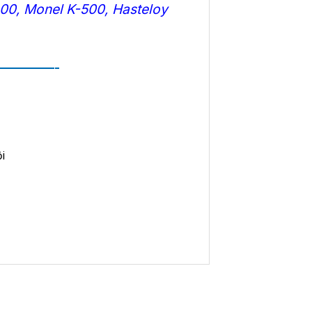
400
,
Monel K-500
,
Hasteloy
————-
i