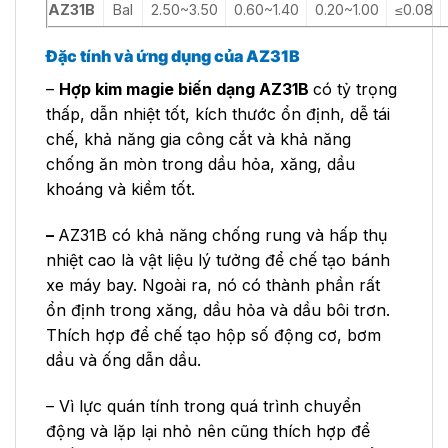
AZ31B
Bal
2.50~3.50
0.60~1.40
0.20~1.00
≤0.08
Đặc tính và ứng dụng của AZ31B
–
Hợp kim magie biến dạng AZ31B
có tỷ trọng
thấp, dẫn nhiệt tốt, kích thước ổn định, dễ tái
chế, khả năng gia công cắt và khả năng
chống ăn mòn trong dầu hỏa, xăng, dầu
khoáng và kiềm tốt.
–
AZ31B có khả năng chống rung và hấp thụ
nhiệt cao là vật liệu lý tưởng để chế tạo bánh
xe máy bay. Ngoài ra, nó có thành phần rất
ổn định trong xăng, dầu hỏa và dầu bôi trơn.
Thích hợp để chế tạo hộp số động cơ, bơm
dầu và ống dẫn dầu.
– Vì lực quán tính trong quá trình chuyển
động và lặp lại nhỏ nên cũng thích hợp để