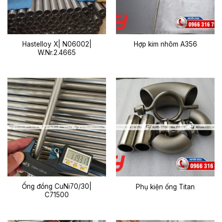
Hastelloy X| N06002|
Hợp kim nhôm A356
W.Nr.2.4665
Ống đồng CuNi70/30|
Phụ kiện ống Titan
C71500