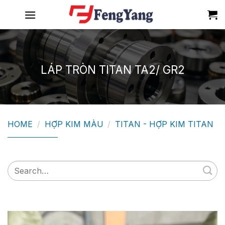
Skip
to
content
LÁP TRÒN TITAN TA2/ GR2
HOME
/
HỢP KIM MÀU
/
TITAN - HỢP KIM TITAN
Search
for: