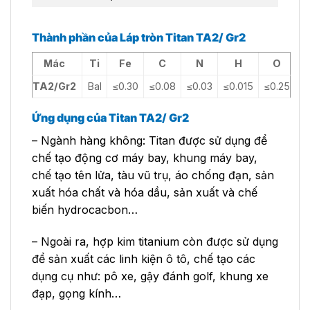
Thành phần của Láp tròn Titan TA2/ Gr2
Mác
Ti
Fe
C
N
H
O
TA2/Gr2
Bal
≤0.30
≤0.08
≤0.03
≤0.015
≤0.25
Ứng dụng của Titan TA2/ Gr2
– Ngành hàng không: Titan được sử dụng để
chế tạo động cơ máy bay, khung máy bay,
chế tạo tên lửa, tàu vũ trụ, áo chống đạn, sản
xuất hóa chất và hóa dầu, sản xuất và chế
biến hydrocacbon…
– Ngoài ra, hợp kim titanium còn được sử dụng
để sản xuất các linh kiện ô tô, chế tạo các
dụng cụ như: pô xe, gậy đánh golf, khung xe
đạp, gọng kính…