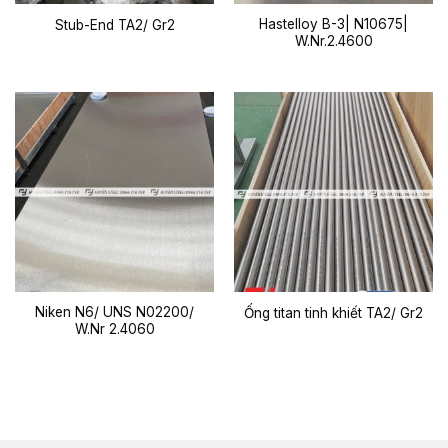
Hastelloy B-3| N10675|
Stub-End TA2/ Gr2
W.Nr.2.4600
Niken N6/ UNS N02200/
Ống titan tinh khiết TA2/ Gr2
W.Nr 2.4060