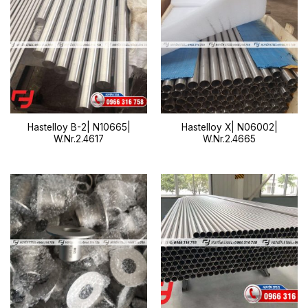
Hastelloy B-2| N10665|
Hastelloy X| N06002|
W.Nr.2.4617
W.Nr.2.4665