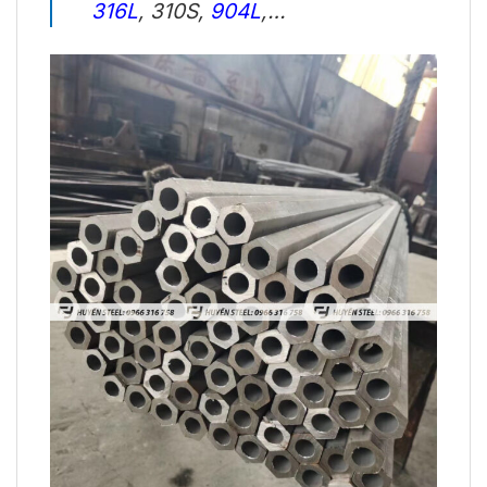
316L
, 310S,
904L
,…