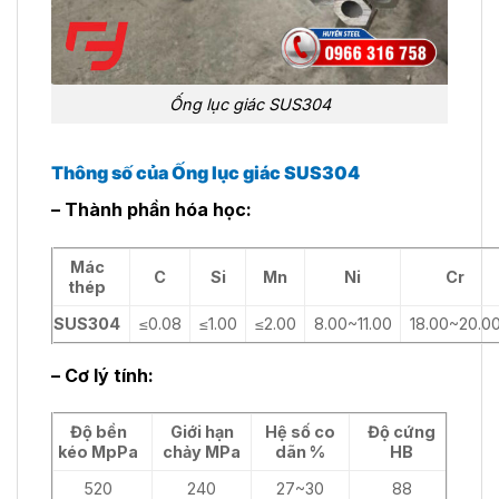
Ống lục giác SUS304
Thông số của Ống lục giác SUS304
– Thành phần hóa học:
Mác
C
Si
Mn
Ni
Cr
thép
SUS304
≤0.08
≤1.00
≤2.00
8.00~11.00
18.00~20.0
– Cơ lý tính:
Độ bền
Giới hạn
Hệ số co
Độ cứng
kéo MpPa
chảy MPa
dãn %
HB
520
240
27~30
88