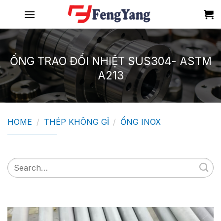
Skip
to
content
ỐNG TRAO ĐỔI NHIỆT SUS304- ASTM
A213
HOME
/
THÉP KHÔNG GỈ
/
ỐNG INOX
Search
for: