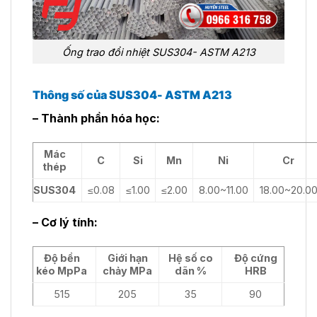
Ống trao đổi nhiệt SUS304- ASTM A213
Thông số của SUS304- ASTM A213
– Thành phần hóa học:
Mác
C
Si
Mn
Ni
Cr
thép
SUS304
≤0.08
≤1.00
≤2.00
8.00~11.00
18.00~20.0
– Cơ lý tính:
Độ bền
Giới hạn
Hệ số co
Độ cứng
kéo MpPa
chảy MPa
dãn %
HRB
515
205
35
90