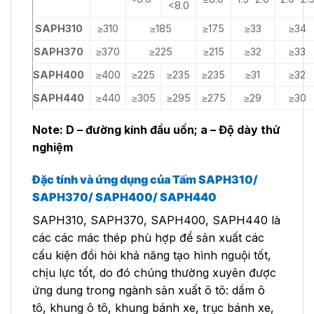
<8.0
SAPH310
≥310
≥185
≥175
≥33
≥34
SAPH370
≥370
≥225
≥215
≥32
≥33
SAPH400
≥400
≥225
≥235
≥235
≥31
≥32
SAPH440
≥440
≥305
≥295
≥275
≥29
≥30
Note: D – đường kính đầu uốn;
a – Độ dày thử
nghiệm
Đặc tính và ứng dụng của Tấm SAPH310/
SAPH370/ SAPH400/ SAPH440
SAPH310, SAPH370, SAPH400, SAPH440 là
các các mác thép phù hợp để sản xuất các
cấu kiện đồi hỏi khả năng tạo hình nguội tốt,
chịu lực tốt, do đó chúng thường xuyên được
ứng dung trong ngành sản xuất ô tô: dầm ô
tô, khung ô tô, khung bánh xe, trục bánh xe,