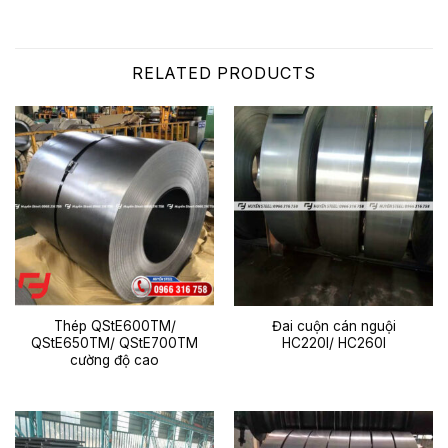
RELATED PRODUCTS
Thép QStE600TM/
Đai cuộn cán nguội
QStE650TM/ QStE700TM
HC220I/ HC260I
cường độ cao