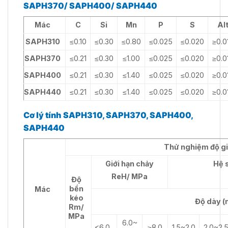
SAPH370/ SAPH400/ SAPH440
Mác
C
Si
Mn
P
S
Al
SAPH310
≤0.10
≤0.30
≤0.80
≤0.025
≤0.020
≥0.0
SAPH370
≤0.21
≤0.30
≤1.00
≤0.025
≤0.020
≥0.0
SAPH400
≤0.21
≤0.30
≤1.40
≤0.025
≤0.020
≥0.0
SAPH440
≤0.21
≤0.30
≤1.40
≤0.025
≤0.020
≥0.0
Cơ lý tính
SAPH310, SAPH370, SAPH400,
SAPH440
Thử nghiệm độ gi
Giới hạn chảy
Hệ s
ReH/ MPa
Độ
bền
Mác
kéo
Độ dày 
Rm/
MPa
6.0~
<6.0
≥8.0
1.5~2.0
2.0~2.