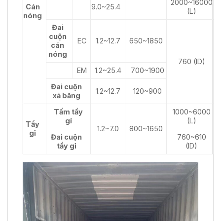
2000~16000
Cán
9.0~25.4
(L)
nóng
Đai
cuộn
EC
1.2~12.7
650~1850
cán
nóng
760 (ID)
EM
1.2~25.4
700~1900
Đai cuộn
1.2~12.7
120~900
xả băng
Tấm tẩy
1000~6000
gỉ
(L)
Tẩy
1.2~7.0
800~1650
gỉ
Đai cuộn
760~610
tẩy gỉ
(ID)