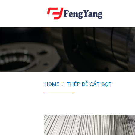
Skip
to
content
HOME
/
THÉP DỄ CẮT GỌT