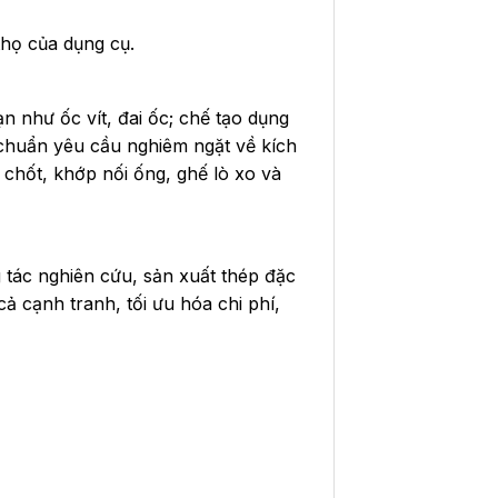
thọ của dụng cụ.
 như ốc vít, đai ốc; chế tạo dụng
u chuẩn yêu cầu nghiêm ngặt về kích
 chốt, khớp nối ống, ghế lò xo và
g tác nghiên cứu, sản xuất thép đặc
ả cạnh tranh, tối ưu hóa chi phí,