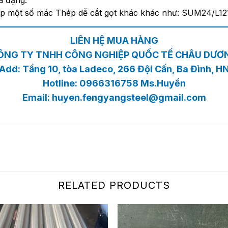
a đạng.
p một số mác Thép dễ cắt gọt khác khác như:
SUM24/L12
———–—————————————————–————
LIÊN HỆ MUA HÀNG
ÔNG TY TNHH CÔNG NGHIỆP QUỐC TẾ CHÂU DƯƠ
Add: Tầng 10, tòa Ladeco, 266 Đội Cấn, Ba Đình, H
Hotline: 0966316758 Ms.Huyền
Email:
huyen.fengyangsteel@gmail.com
RELATED PRODUCTS