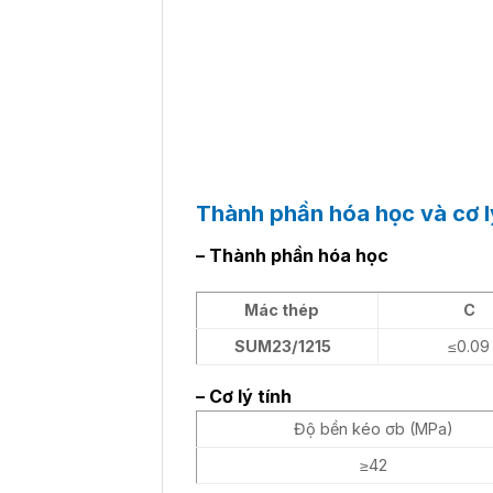
Thành phần hóa học và cơ l
– Thành phần hóa học
Mác thép
C
SUM23/1215
≤0.09
– Cơ lý tính
Độ bền kéo σb (MPa)
≥42