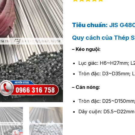
Tiêu chuẩn:
JIS G48
Quy cách của Thép 
– Kéo nguội:
Lục giác: H6~H27mm; 
Tròn đặc: D3~D35mm; 
– Cán nóng:
Tròn đặc: D25~D150mm;
Dây cuộn: D5.5~D22mm