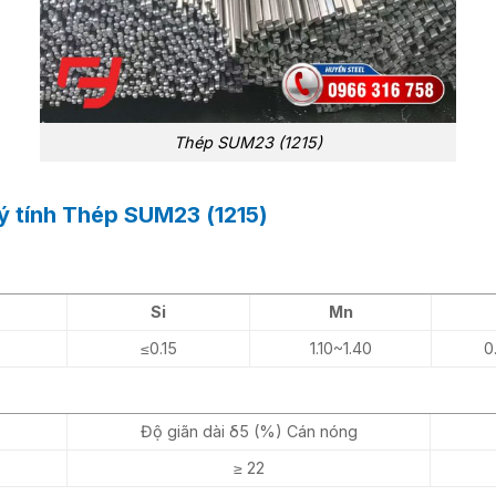
Thép SUM23 (1215)
ý tính Thép SUM23 (1215)
Si
Mn
≤0.15
1.10~1.40
0
Độ giãn dài δ5 (%) Cán nóng
≥ 22