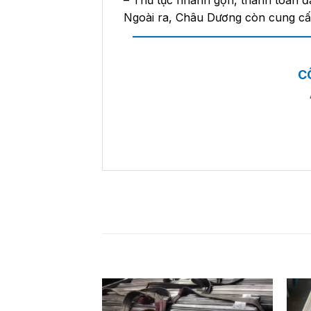
– Thủ tục nhanh gọn, thanh toán đ
Ngoài ra, Châu Dương còn cung cấ
——————————————
C