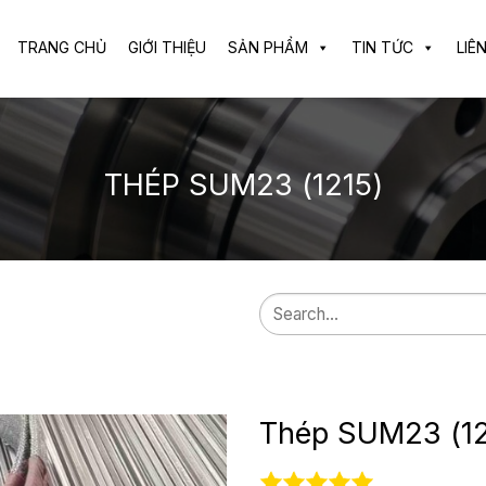
TRANG CHỦ
GIỚI THIỆU
SẢN PHẨM
TIN TỨC
LIÊ
THÉP SUM23 (1215)
Search
for:
Thép SUM23 (12