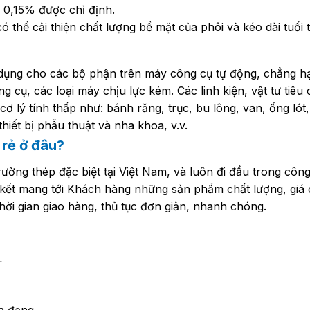
 0,15% được chỉ định.
 thể cải thiện chất lượng bề mặt của phôi và kéo dài tuổi 
ụng cho các bộ phận trên máy công cụ tự động, chẳng hạn
g cụ, các loại máy chịu lực kém. Các linh kiện, vật tư tiê
 lý tính thấp như: bánh răng, trục, bu lông, van, ống lót,
hiết bị phẫu thuật và nha khoa, v.v.
rẻ ở đâu?
rường thép đặc biệt tại Việt Nam, và luôn đi đầu trong côn
 kết mang tới Khách hàng những sản phẩm chất lượng, giá c
 thời gian giao hàng, thủ tục đơn giản, nhanh chóng.
L