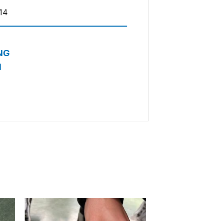
14
—————————————–—
NG
N