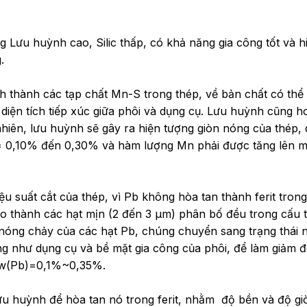
 Lưu huỳnh cao, Silic thấp, có khả năng gia công tốt và 
.
thành các tạp chất Mn-S trong thép, về bản chất có thể l
m diện tích tiếp xúc giữa phôi và dụng cụ. Lưu huỳnh cũng 
 nhiên, lưu huỳnh sẽ gây ra hiện tượng giòn nóng của thép
 = 0,10% đến 0,30% và hàm lượng Mn phải được tăng lên m
iệu suất cắt của thép, vì Pb không hòa tan thành ferit tron
ạo thành các hạt mịn (2 đến 3 μm) phân bố đều trong cấu tr
độ nóng chảy của các hạt Pb, chúng chuyển sang trạng thái 
ũng như dụng cụ và bề mặt gia công của phôi, để làm giảm
 w(Pb)=0,1%~0,35%.
 huỳnh để hòa tan nó trong ferit, nhằm độ bền và độ giòn 