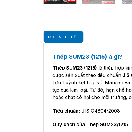
MÔ TẢ CHI TIẾT
Thép SUM23 (1215)là gì?
Thép SUM23 (1215)
là thép hợp kim
được sản xuất theo tiêu chuẩn
JIS 
Lưu huỳnh kết hợp với Mangan và S
tục của kim loại. Từ đó, hạn chế h
hoặc chất có hại cho môi trường, có
Tiêu chuẩn:
JIS G4804-2008
Quy cách của Thép SUM23/1215