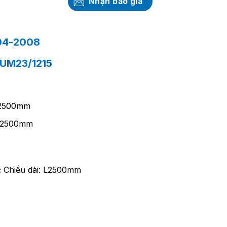
Nhận báo giá
04-2008
SUM23/1215
L2500mm
L2500mm
 Chiều dài: L2500mm