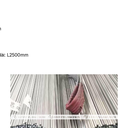
m
dài: L2500mm