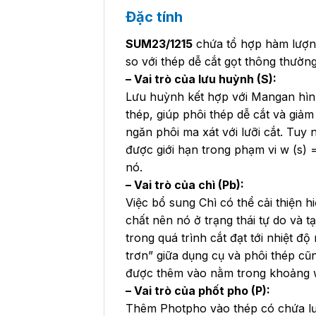
Đặc tính
SUM23/1215
chứa tổ hợp hàm lượng
so với thép dễ cắt gọt thông thường
– Vai trò của lưu huỳnh (S):
Lưu huỳnh kết hợp với Mangan hình 
thép, giúp phôi thép dễ cắt và giả
ngăn phôi ma xát với lưỡi cắt. Tuy
được giới hạn trong phạm vi w (s)
nó.
– Vai trò của chì (Pb):
Việc bổ sung Chì có thể cải thiện h
chất nên nó ở trạng thái tự do và t
trong quá trình cắt đạt tới nhiệt 
trơn” giữa dụng cụ và phôi thép c
được thêm vào nằm trong khoảng
– Vai trò của phốt pho (P):
Thêm Photpho vào thép có chứa lưu