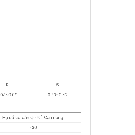
P
S
.04~0.09
0.33~0.42
Hệ số co dẵn ψ (%) Cán nóng
≥ 36