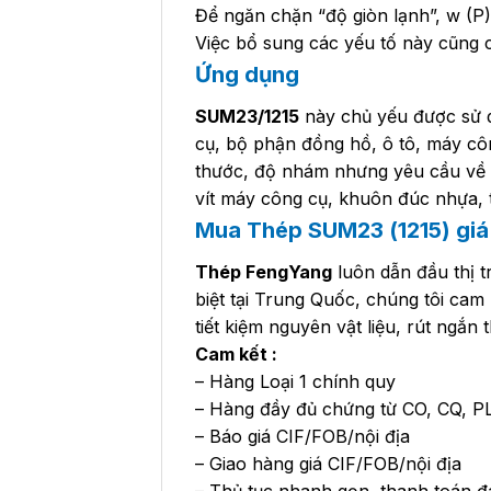
Để ngăn chặn “độ giòn lạnh”, w (P)
Việc bổ sung các yếu tố này cũng có
Ứng dụng
SUM23/1215
này chủ yếu được sử d
cụ, bộ phận đồng hồ, ô tô, máy côn
thước, độ nhám nhưng yêu cầu về cơ
vít máy công cụ, khuôn đúc nhựa, t
Mua Thép SUM23 (1215) giá 
Thép FengYang
luôn dẫn đầu thị t
biệt tại Trung Quốc, chúng tôi cam
tiết kiệm nguyên vật liệu, rút ngắn
Cam kết :
– Hàng Loại 1 chính quy
– Hàng đầy đủ chứng từ CO, CQ, P
– Báo giá CIF/FOB/nội địa
– Giao hàng giá CIF/FOB/nội địa