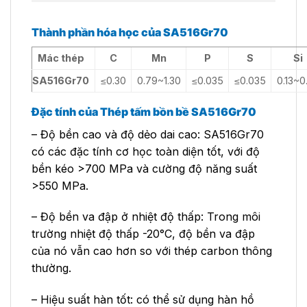
Thành phần hóa học của SA516Gr70
Mác thép
C
Mn
P
S
Si
SA516Gr70
≤0.30
0.79~1.30
≤0.035
≤0.035
0.13~0
Đặc tính của Thép tấm bồn bề SA516Gr70
– Độ bền cao và độ dẻo dai cao: SA516Gr70
có các đặc tính cơ học toàn diện tốt, với độ
bền kéo >700 MPa và cường độ năng suất
>550 MPa.
– Độ bền va đập ở nhiệt độ thấp: Trong môi
trường nhiệt độ thấp -20°C, độ bền va đập
của nó vẫn cao hơn so với thép carbon thông
thường.
– Hiệu suất hàn tốt: có thể sử dụng hàn hồ