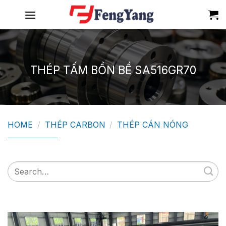
Skip
to
content
THÉP TẤM BỒN BỀ SA516GR70
HOME
/
THÉP CARBON
/
THÉP CÁN NÓNG
Search
for: