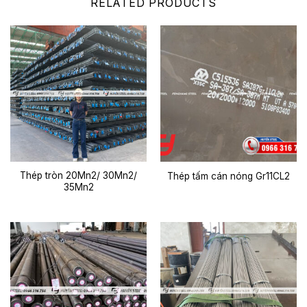
RELATED PRODUCTS
Thép tròn 20Mn2/ 30Mn2/
Thép tấm cán nóng Gr11CL2
35Mn2