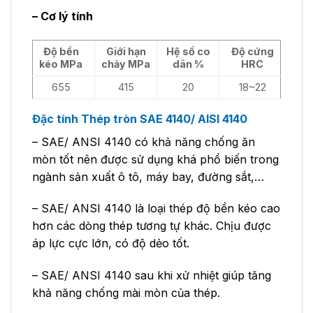
– Cơ lý tính
Độ bền
Giới hạn
Hệ số co
Độ cứng
kéo MPa
chảy MPa
dãn %
HRC
655
415
20
18~22
Đặc tính Thép tròn SAE 4140/ AISI 4140
– SAE/ ANSI 4140 có khả năng chống ăn
mòn tốt nên được sử dụng khá phổ biến trong
ngành sản xuất ô tô, máy bay, đường sắt,…
– SAE/ ANSI 4140 là loại thép độ bền kéo cao
hơn các dòng thép tương tự khác. Chịu được
áp lực cực lớn, có độ dẻo tốt.
– SAE/ ANSI 4140 sau khi xử nhiệt giúp tăng
khả năng chống mài mòn của thép.