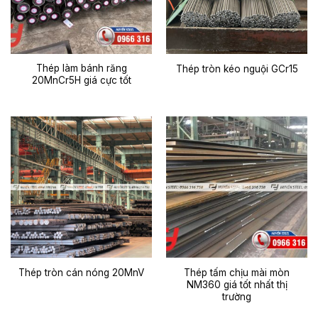
Thép làm bánh răng
Thép tròn kéo nguội GCr15
20MnCr5H giá cực tốt
Thép tấm chịu mài mòn
Thép tròn cán nóng 20MnV
NM360 giá tốt nhất thị
trường