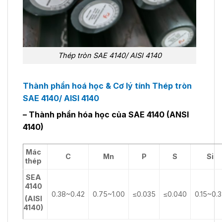
Thép tròn SAE 4140/ AISI 4140
Thành phần hoá học & Cơ lý tính Thép tròn
SAE 4140/ AISI 4140
– Thành phần hóa học của SAE 4140 (ANSI
4140)
Mác
C
Mn
P
S
Si
thép
SEA
4140
0.38~0.42
0.75~1.00
≤0.035
≤0.040
0.15~0.
(AISI
4140)