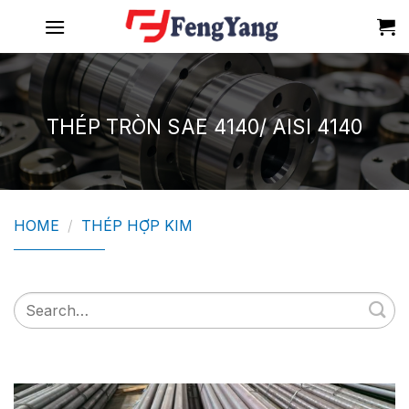
Skip
to
content
THÉP TRÒN SAE 4140/ AISI 4140
HOME
/
THÉP HỢP KIM
Search
for: