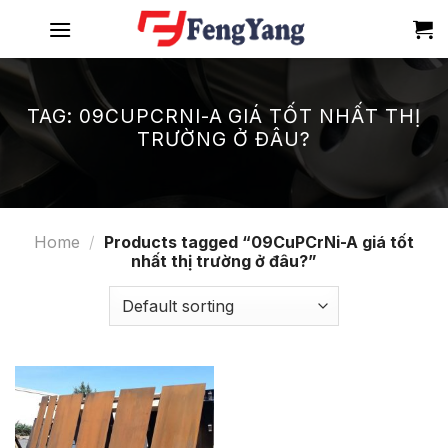
Skip
to
content
TAG:
09CUPCRNI-A GIÁ TỐT NHẤT THỊ
TRƯỜNG Ở ĐÂU?
Home
/
Products tagged “09CuPCrNi-A giá tốt
nhất thị trường ở đâu?”