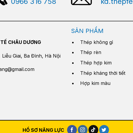
0966 316 758
kd.thepf
SẢN PHẨM
 TẾ CHÂU DƯƠNG
Thép không gỉ
Thép rèn
Liễu Giai, Ba Đình, Hà Nội
Thép hợp kim
yang@gmail.com
Thép kháng thời tiết
Hợp kim màu
HỒ SƠ NĂNG LỰC