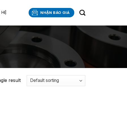
N HỆ
NHẬN BÁO GIÁ
gle result