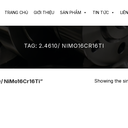
TRANG CHỦ
GIỚI THIỆU
SẢN PHẨM
TIN TỨC
LIÊ
TAG:
2.4610/ NIMO16CR16TI
Showing the sin
0/ NiMo16Cr16Ti”