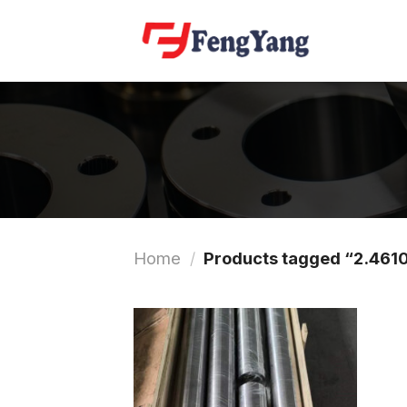
Skip
to
content
Home
/
Products tagged “2.461