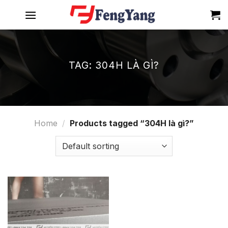
Skip
to
content
TAG:
304H LÀ GÌ?
Home
/
Products tagged “304H là gì?”