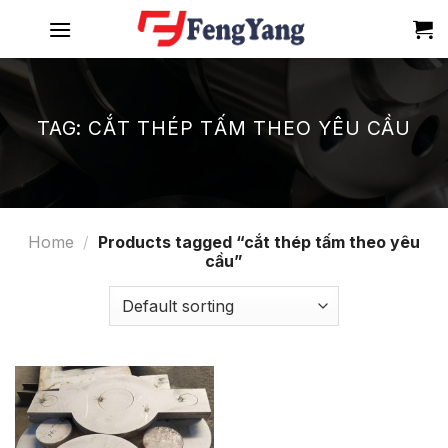
Skip
to
content
TAG:
CẮT THÉP TẤM THEO YÊU CẦU
Home
/
Products tagged “cắt thép tấm theo yêu
cầu”