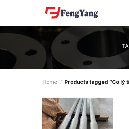
Skip
to
content
TA
Home
/
Products tagged “Cơ lý t