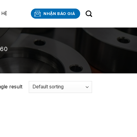
N HỆ
NHẬN BÁO GIÁ
660
gle result