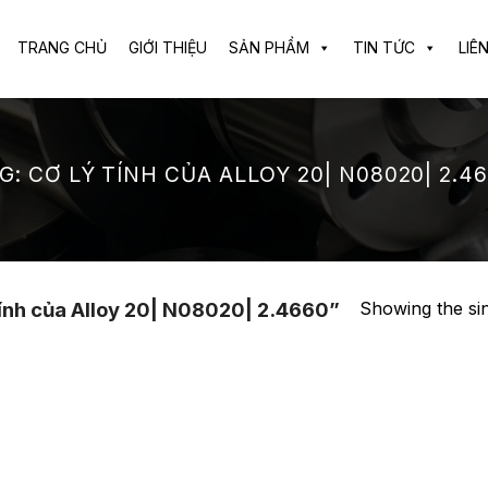
TRANG CHỦ
GIỚI THIỆU
SẢN PHẨM
TIN TỨC
LIÊ
G:
CƠ LÝ TÍNH CỦA ALLOY 20| N08020| 2.4
Showing the sin
ính của Alloy 20| N08020| 2.4660”