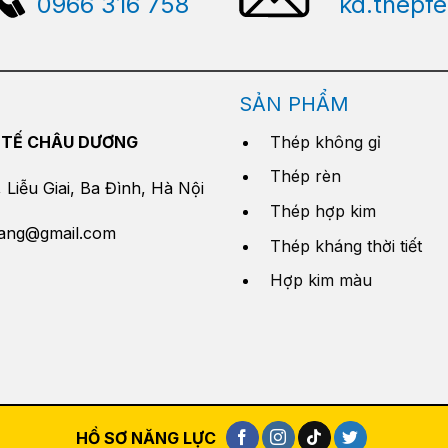
0966 316 758
kd.thepf
SẢN PHẨM
 TẾ CHÂU DƯƠNG
Thép không gỉ
Thép rèn
Liễu Giai, Ba Đình, Hà Nội
Thép hợp kim
yang@gmail.com
Thép kháng thời tiết
Hợp kim màu
HỒ SƠ NĂNG LỰC