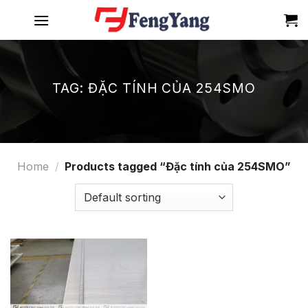
Skip
to
content
TAG:
ĐẶC TÍNH CỦA 254SMO
Home
/
Products tagged “Đặc tính của 254SMO”