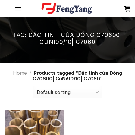
Skip
to
content
TAG:
ĐẶC TÍNH CỦA ĐỒNG C70600|
CUNI90/10| C7060
Home
/
Products tagged “Đặc tính của Đồng
C70600| CuNi90/10| C7060”