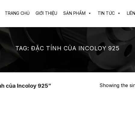
TRANG CHỦ
GIỚI THIỆU
SẢN PHẨM
TIN TỨC
LIÊ
TAG:
ĐẶC TÍNH CỦA INCOLOY 925
Showing the sin
h của Incoloy 925”