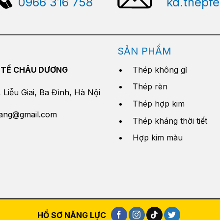
0966 316 758
kd.thepf
SẢN PHẨM
 TẾ CHÂU DƯƠNG
Thép không gỉ
Thép rèn
Liễu Giai, Ba Đình, Hà Nội
Thép hợp kim
yang@gmail.com
Thép kháng thời tiết
Hợp kim màu
HỒ SƠ NĂNG LỰC