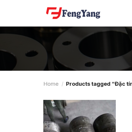
Skip
to
content
Home
/
Products tagged “Đặc tín