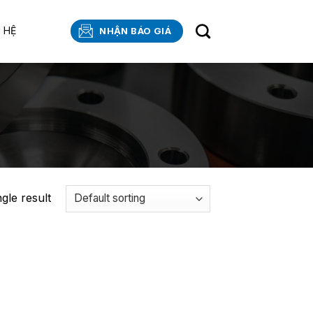
N HỆ
NHẬN BÁO GIÁ
gle result