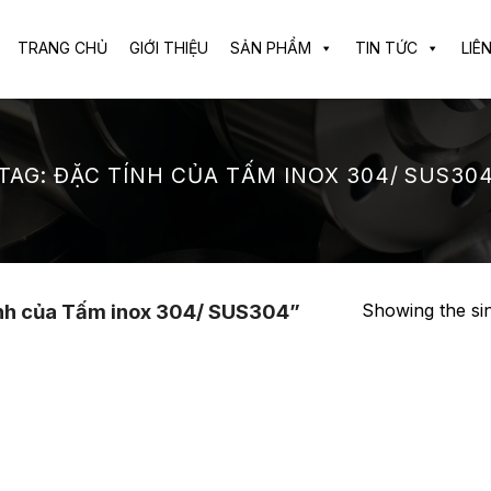
TRANG CHỦ
GIỚI THIỆU
SẢN PHẨM
TIN TỨC
LIÊ
TAG:
ĐẶC TÍNH CỦA TẤM INOX 304/ SUS30
Showing the sin
nh của Tấm inox 304/ SUS304”