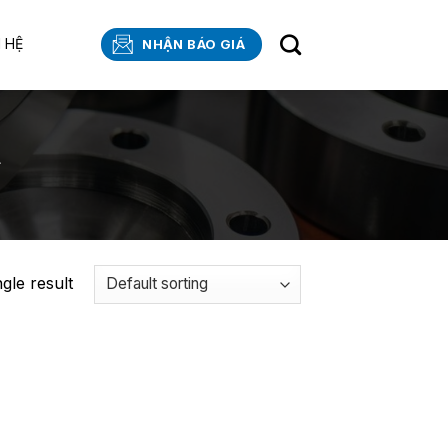
N HỆ
NHẬN BÁO GIÁ
4
gle result