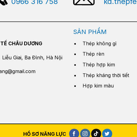
0966 316 758
kd.thepf
SẢN PHẨM
 TẾ CHÂU DƯƠNG
Thép không gỉ
Thép rèn
Liễu Giai, Ba Đình, Hà Nội
Thép hợp kim
yang@gmail.com
Thép kháng thời tiết
Hợp kim màu
HỒ SƠ NĂNG LỰC