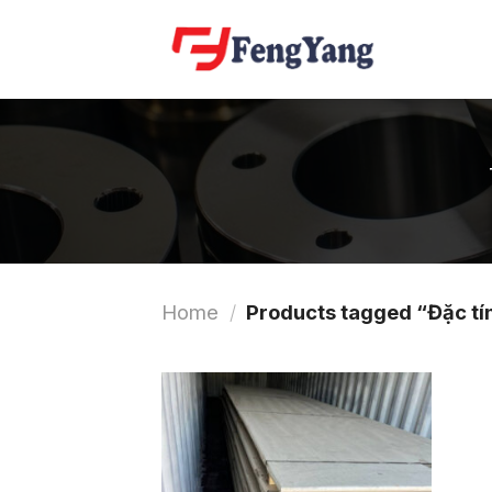
Skip
to
content
Home
/
Products tagged “Đặc tí