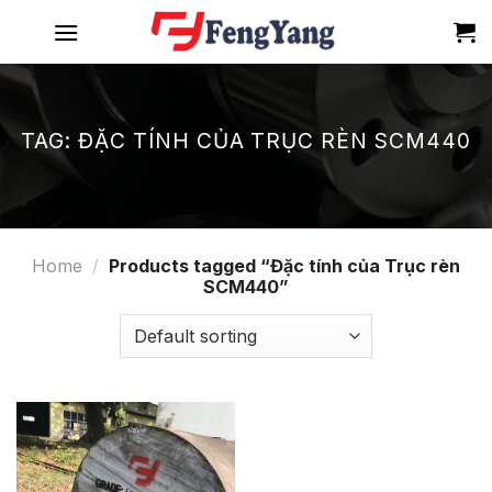
Skip
to
content
TAG:
ĐẶC TÍNH CỦA TRỤC RÈN SCM440
Home
/
Products tagged “Đặc tính của Trục rèn
SCM440”