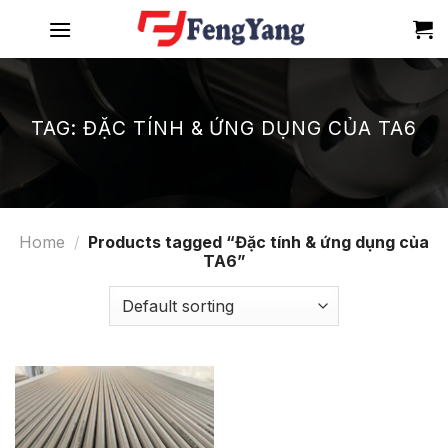
Skip
to
content
TAG:
ĐẶC TÍNH & ỨNG DỤNG CỦA TA6
Home
/
Products tagged “Đặc tính & ứng dụng của
TA6”