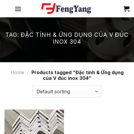
Skip
to
content
TAG:
ĐẶC TÍNH & ỨNG DỤNG CỦA V ĐÚC
INOX 304
Home
/
Products tagged “Đặc tính & Ứng dụng
của V đúc inox 304”