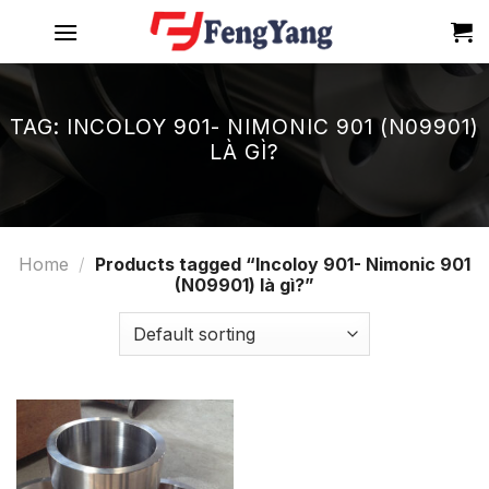
Skip
to
content
TAG:
INCOLOY 901- NIMONIC 901 (N09901)
LÀ GÌ?
Home
/
Products tagged “Incoloy 901- Nimonic 901
(N09901) là gì?”