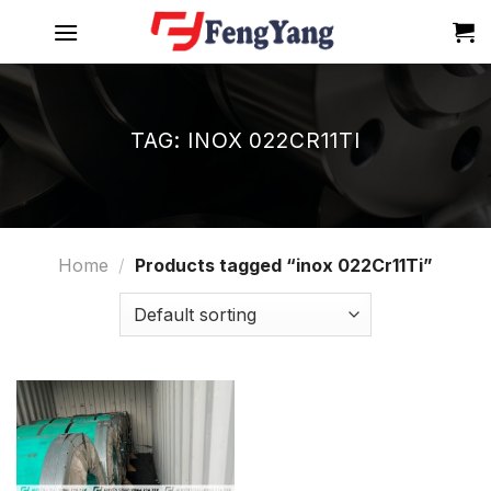
Skip
to
content
TAG:
INOX 022CR11TI
Home
/
Products tagged “inox 022Cr11Ti”