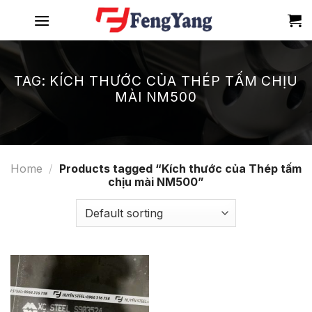
Skip
to
content
TAG:
KÍCH THƯỚC CỦA THÉP TẤM CHỊU
MÀI NM500
Home
/
Products tagged “Kích thước của Thép tấm
chịu mài NM500”