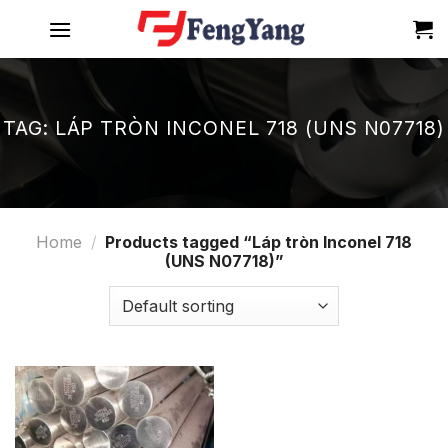
Skip
to
content
TAG:
LÁP TRÒN INCONEL 718 (UNS N07718)
Home
/
Products tagged “Láp tròn Inconel 718
(UNS N07718)”