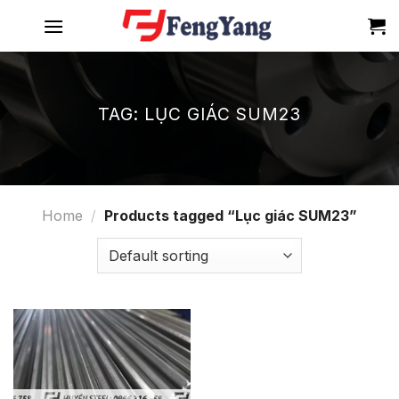
Skip
to
content
TAG:
LỤC GIÁC SUM23
Home
/
Products tagged “Lục giác SUM23”