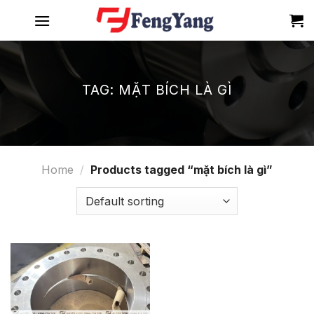
Skip
to
content
TAG:
MẶT BÍCH LÀ GÌ
Home
/
Products tagged “mặt bích là gì”