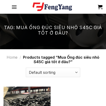
Skip
to
content
TAG:
MUA ỐNG ĐÚC SIÊU NHỎ S45C GIÁ
TỐT Ở ĐÂU?
Home
/
Products tagged “Mua Ống đúc siêu nhỏ
S45C giá tốt ở đâu?”