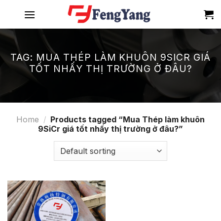
Skip
to
content
TAG:
MUA THÉP LÀM KHUÔN 9SICR GIÁ
TỐT NHẤY THỊ TRƯỜNG Ở ĐÂU?
Home
/
Products tagged “Mua Thép làm khuôn
9SiCr giá tốt nhấy thị trường ở đâu?”