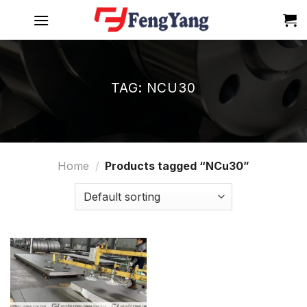
Skip
to
content
TAG:
NCU30
Home
/
Products tagged “NCu30”