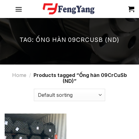
Skip
to
content
TAG:
ỐNG HÀN 09CRCUSB (ND)
Home
/
Products tagged “Ống hàn 09CrCuSb
(ND)”