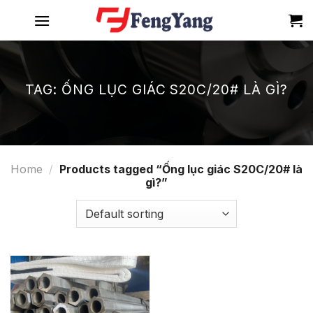
Skip
to
content
TAG:
ỐNG LỤC GIÁC S20C/20# LÀ GÌ?
Home
/
Products tagged “Ống lục giác S20C/20# là
gì?”