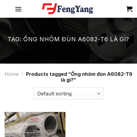
Skip
to
content
TAG:
ỐNG NHÔM ĐÙN A6082-T6 LÀ GÌ?
Home
/
Products tagged “Ống nhôm đùn A6082-T6
là gì?”