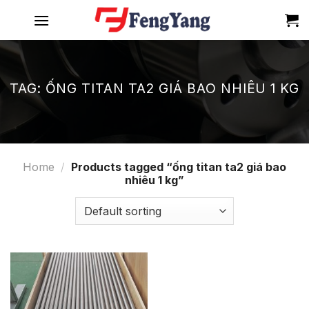
Skip
to
content
TAG:
ỐNG TITAN TA2 GIÁ BAO NHIÊU 1 KG
Home
/
Products tagged “ống titan ta2 giá bao
nhiêu 1 kg”