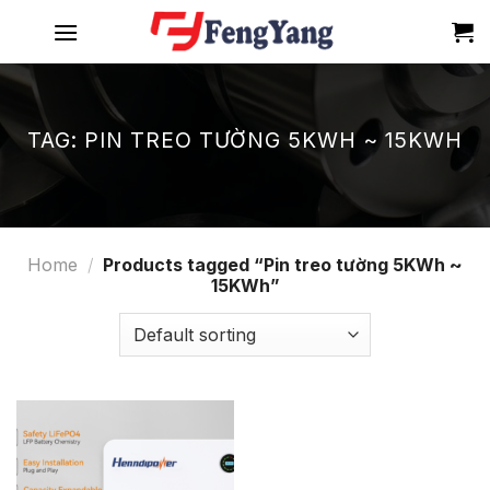
Skip
to
content
TAG:
PIN TREO TƯỜNG 5KWH ~ 15KWH
Home
/
Products tagged “Pin treo tường 5KWh ~
15KWh”