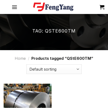
Skip
to
content
TAG:
QSTE600TM
Home
/
Products tagged “QStE600TM”