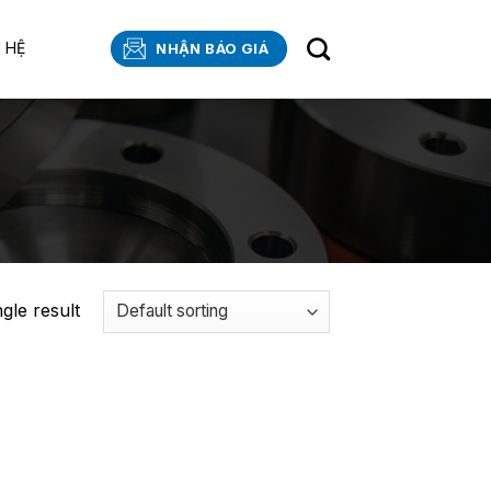
N HỆ
NHẬN BÁO GIÁ
gle result