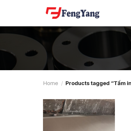
Skip
to
content
Home
/
Products tagged “Tấm i