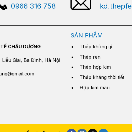
0966 316 758
kd.thepf
SẢN PHẨM
 TẾ CHÂU DƯƠNG
Thép không gỉ
Thép rèn
Liễu Giai, Ba Đình, Hà Nội
Thép hợp kim
yang@gmail.com
Thép kháng thời tiết
Hợp kim màu