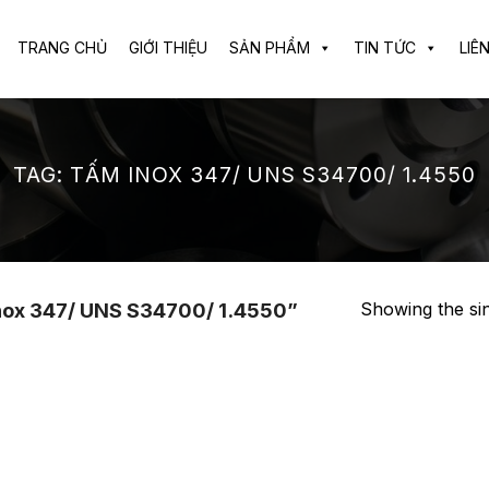
TRANG CHỦ
GIỚI THIỆU
SẢN PHẨM
TIN TỨC
LIÊ
TAG:
TẤM INOX 347/ UNS S34700/ 1.4550
Showing the sin
nox 347/ UNS S34700/ 1.4550”