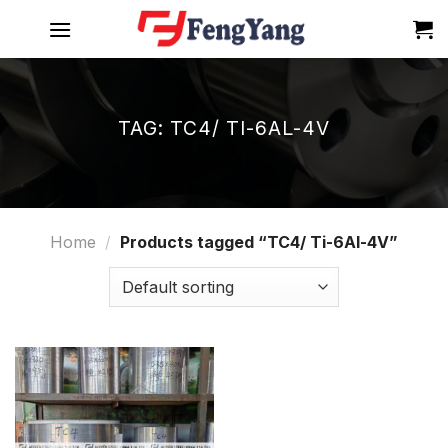
Skip
to
content
TAG:
TC4/ TI-6AL-4V
Home
/
Products tagged “TC4/ Ti-6Al-4V”