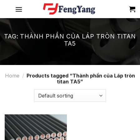
Skip
to
content
TAG:
THÀNH PHẦN CỦA LÁP TRÒN TITAN
TA5
Home
/
Products tagged “Thành phần của Láp tròn
titan TA5”