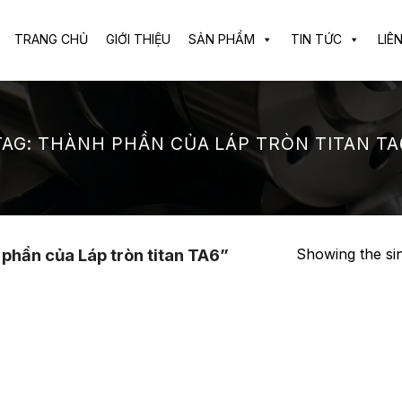
TRANG CHỦ
GIỚI THIỆU
SẢN PHẨM
TIN TỨC
LIÊ
TAG:
THÀNH PHẦN CỦA LÁP TRÒN TITAN TA
Showing the sin
hần của Láp tròn titan TA6”