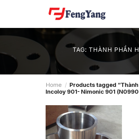
Skip
to
content
TAG:
THÀNH PHẦN HÓ
Home
/
Products tagged “Thành p
Incoloy 901- Nimonic 901 (N0990