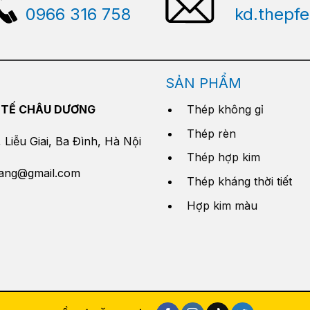
0966 316 758
kd.thepf
SẢN PHẨM
 TẾ CHÂU DƯƠNG
Thép không gỉ
Thép rèn
Liễu Giai, Ba Đình, Hà Nội
Thép hợp kim
yang@gmail.com
Thép kháng thời tiết
Hợp kim màu