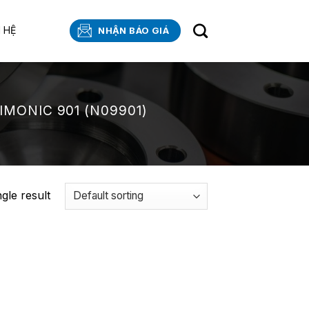
N HỆ
NHẬN BÁO GIÁ
MONIC 901 (N09901)
gle result