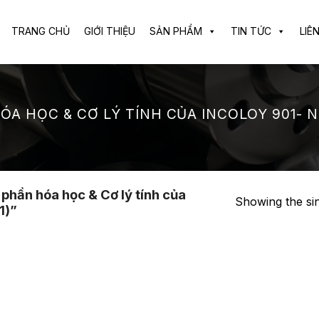
TRANG CHỦ
GIỚI THIỆU
SẢN PHẨM
TIN TỨC
LIÊ
A HỌC & CƠ LÝ TÍNH CỦA INCOLOY 901- NI
hần hóa học & Cơ lý tính của
Showing the sin
1)”