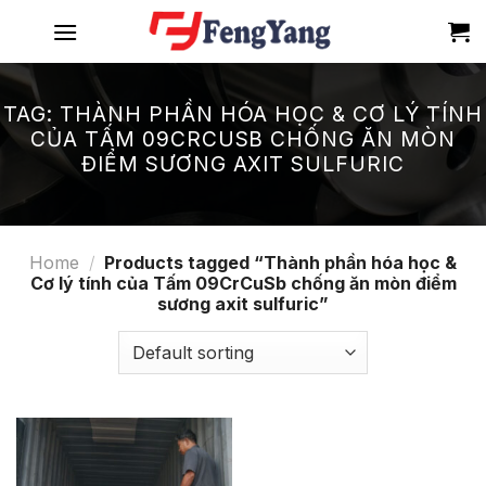
Skip
to
content
TAG:
THÀNH PHẦN HÓA HỌC & CƠ LÝ TÍNH
CỦA TẤM 09CRCUSB CHỐNG ĂN MÒN
ĐIỂM SƯƠNG AXIT SULFURIC
Home
/
Products tagged “Thành phần hóa học &
Cơ lý tính của Tấm 09CrCuSb chống ăn mòn điểm
sương axit sulfuric”