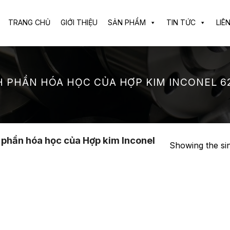
TRANG CHỦ
GIỚI THIỆU
SẢN PHẨM
TIN TỨC
LIÊ
 PHẦN HÓA HỌC CỦA HỢP KIM INCONEL 62
phần hóa học của Hợp kim Inconel
Showing the sin