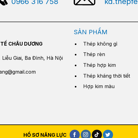
0966 316 758
kd.thepf
SẢN PHẨM
 TẾ CHÂU DƯƠNG
Thép không gỉ
Thép rèn
Liễu Giai, Ba Đình, Hà Nội
Thép hợp kim
yang@gmail.com
Thép kháng thời tiết
Hợp kim màu
HỒ SƠ NĂNG LỰC