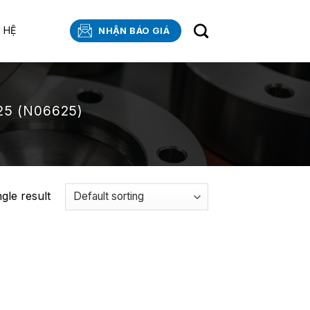
N HỆ
NHẬN BÁO GIÁ
5 (N06625)
gle result