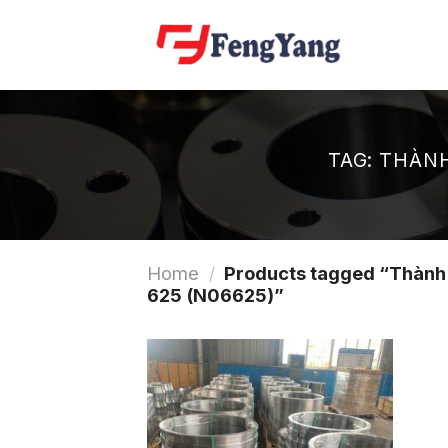
Skip
to
content
TAG:
THÀNH
Home
/
Products tagged “Thành 
625 (N06625)”