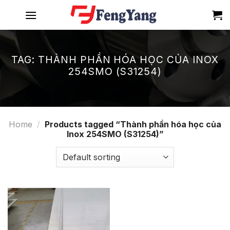
Skip
to
content
TAG:
THÀNH PHẦN HÓA HỌC CỦA INOX
254SMO (S31254)
Home
/
Products tagged “Thành phần hóa học của
Inox 254SMO (S31254)”