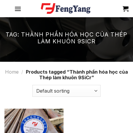
Skip
to
content
TAG:
THÀNH PHẦN HÓA HỌC CỦA THÉP
LÀM KHUÔN 9SICR
Home
/
Products tagged “Thành phần hóa học của
Thép làm khuôn 9SiCr”